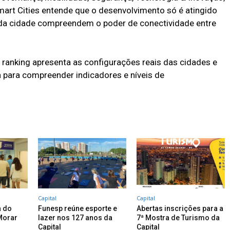
art Cities entende que o desenvolvimento só é atingido
da cidade compreendem o poder de conectividade entre
 ranking apresenta as configurações reais das cidades e
 para compreender indicadores e níveis de
Capital
Capital
a do
Funesp reúne esporte e
Abertas inscrições para a
Morar
lazer nos 127 anos da
7ª Mostra de Turismo da
Capital
Capital