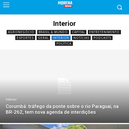
Interior
AGRONEGÓCIO
BRASIL & MUNDO
CAPITAL
ENTRETENIMENTO
ESPORTES
GERAL
INTERIOR
NOTÍCIAS
PODCASTS
POLÍTICA
Interior
Corumbá: tráfego da ponte sobre o rio Paraguai, na
BR-262, tem nova agenda de interdições