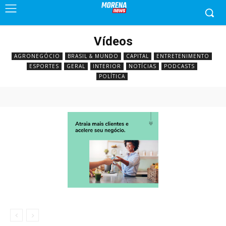
Vídeos
AGRONEGÓCIO
BRASIL & MUNDO
CAPITAL
ENTRETENIMENTO
ESPORTES
GERAL
INTERIOR
NOTÍCIAS
PODCASTS
POLÍTICA