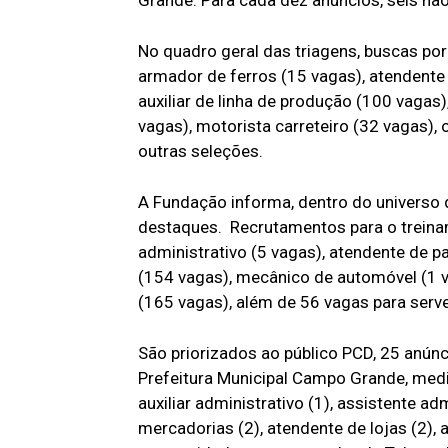
Grande. Para cada dez anúncios, seis nã
No quadro geral das triagens, buscas por 
armador de ferros (15 vagas), atendente 
auxiliar de linha de produção (100 vagas)
vagas), motorista carreteiro (32 vagas), 
outras seleções.
A Fundação informa, dentro do universo d
destaques. Recrutamentos para o treina
administrativo (5 vagas), atendente de pa
(154 vagas), mecânico de automóvel (1 v
(165 vagas), além de 56 vagas para serv
São priorizados ao público PCD, 25 anúnc
Prefeitura Municipal Campo Grande, media
auxiliar administrativo (1), assistente adm
mercadorias (2), atendente de lojas (2), a