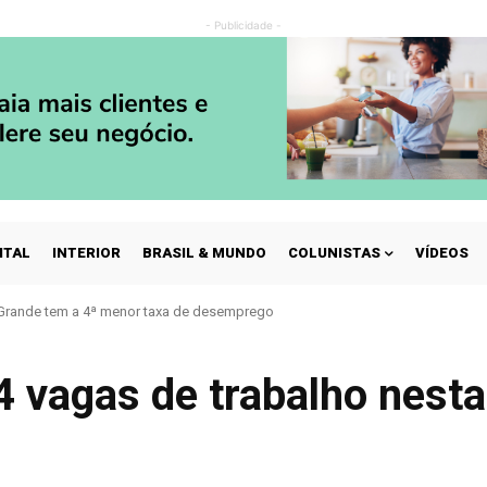
- Publicidade -
ITAL
INTERIOR
BRASIL & MUNDO
COLUNISTAS
VÍDEOS
nde tem a 4ª menor taxa de desemprego
: tráfego da ponte sobre o rio Paraguai, na BR-262, tem nova agenda de int
 vagas de trabalho nesta