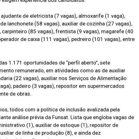
o exigem experiência dos candidatos.
ajudante de eletricista (7 vagas), almoxarife (1 vaga),
de lanchonete (58 vagas), auxiliar de cozinha (27 vagas),
, carpinteiro (85 vagas), frentista (9 vagas), magarefe (40
operador de caixa (111 vagas), pedreiro (101 vagas), entre
as 1.171 oportunidades de “perfil aberto”, sete
mento remunerado, em atividades como as de auxiliar
daria (22 vagas), auxiliar nos Serviços de Alimentação
aga), padeiro (3 vagas), repositor em supermercados
ente de obras.
ios, todos com a política de inclusão avalizada pela
nte análise prévia da Funsat. Lista que engloba vagas de
inistrativo (1), auxiliar de estoque (1), repositor de
uxiliar de linha de produção (8), e ainda dez