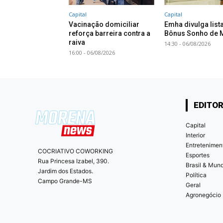
Capital
Capital
Vacinação domiciliar
Emha divulga list
reforça barreira contra a
Bônus Sonho de 
raiva
14:30 - 06/08/2026
16:00 - 06/08/2026
EDITOR
Capital
Interior
Entretenimen
COCRIATIVO COWORKING
Esportes
Rua Princesa Izabel, 390.
Brasil & Mun
Jardim dos Estados.
Política
Campo Grande-MS
Geral
Agronegócio