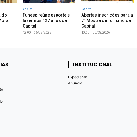
Capital
Capital
a do
Funesp reúne esporte e
Abertas inscrições para a
Morar
lazer nos 127 anos da
7ª Mostra de Turismo da
Capital
Capital
12:00 - 06/08/2026
10:00 - 06/08/2026
IAS
INSTITUCIONAL
Expediente
Anuncie
to
do